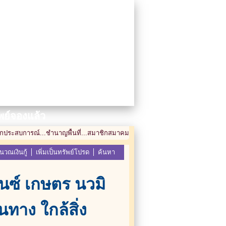
พย์จองแล้ว
มากประสบการณ์...ชำนาญพื้นที่...สมาชิกสมาคม นายหน้าอสังหาริมทรัพย์ไทย T
นวณเงินกู้
เพิ่มเป็นทรัพย์โปรด
ค้นหา
กนซ์ เกษตร นวมิ
นทาง ใกล้สิ่ง