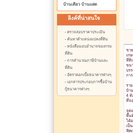
บ้านเดียว บ้านแฝด
ลิงค์ที่น่าสนใจ
-
ตรวจสอบราคาประเมิน
-
ค้นหาตำแหน่งแปลงที่ดิน
-
หนังสือมอบอำนาจของกรม
ขาย
ที่ดิน
เกษ
ที่
-
การคำนวณภาษีบ้านและ
ขนา
ที่ดิน
บรร
-
อัตราดอกเบี้ยธนาคารต่างๆ
การ
-
เอกสารประกอบการซื้อบ้าน
ราย
กู้ธนาคารต่างๆ
บ้าน
4 ห
ที่
จุด
พื้
ได้
เป็
ฟิต