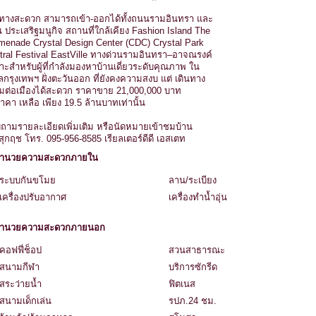
นทางสะดวก สามารถเข้า-ออกได้ทั้งถนนรามอินทรา และ
 ประเสริฐมนูกิจ สถานที่ใกล้เคียง Fashion Island The
menade Crystal Design Center (CDC) Crystal Park
tral Festival EastVille ทางด่วนรามอินทรา–อาจณรงค์
าะสำหรับผู้ที่กำลังมองหาบ้านเดี่ยวระดับคุณภาพ ใน
ลกรุงเทพฯ ฝั่งตะวันออก ที่ยังคงความสงบ แต่ เดินทาง
่อมต่อเมืองได้สะดวก ราคาขาย 21,000,000 บาท
าคา เหลือ เพียง 19.5 ล้านบาทเท่านั้น
ถามรายละเอียดเพิ่มเติม หรือนัดหมายเข้าชมบ้าน
สุกฤช โทร. 095-956-8585 เรียลเตอร์ดีดี เอสเตท
งดำนวยความสะดวกภายใน
ระบบกันขโมย
ลาน/ระเบียง
เครื่องปรับอากาศ
เครื่องทำน้ำอุ่น
งอำนวยความสะดวกภายนอก
คอฟฟี่ช็อป
สวนสาธารณะ
สนามกีฬา
บริการซักรีด
สระว่ายน้ำ
ฟิตเนส
สนามเด็กเล่น
รปภ.24 ชม.