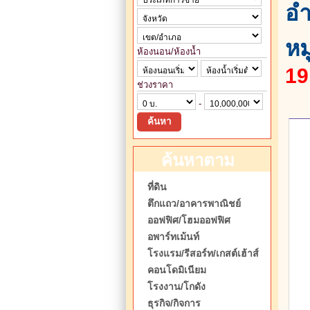
อำ
หม
ห้องนอน/ห้องน้ำ
19
ช่วงราคา
-
ค้นหาตาม
ประเภท
ที่ดิน
ตึกแถว/อาคารพาณิชย์
ออฟฟิศ/โฮมออฟฟิศ
อพาร์ทเม้นท์
โรงแรม/รีสอร์ท/เกสต์เฮ้าส์
คอนโดมิเนียม
โรงงาน/โกดัง
ธุรกิจ/กิจการ