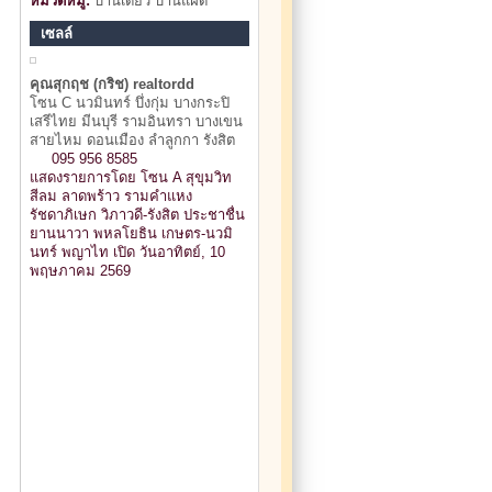
หมวดหมู่:
บ้านเดี่ยว บ้านแฝด
เซลล์
คุณสุกฤช (กริช) realtordd
โซน C นวมินทร์ บึ่งกุ่ม บางกระปิ
เสรีไทย มีนบุรี รามอินทรา บางเขน
สายไหม ดอนเมือง ลำลูกกา รังสิต
095 956 8585
แสดงรายการโดย โซน A สุขุมวิท
สีลม ลาดพร้าว รามคำแหง
รัชดาภิเษก วิภาวดี-รังสิต ประชาชื่น
ยานนาวา พหลโยธิน เกษตร-นวมิ
นทร์ พญาไท เปิด วันอาทิตย์, 10
พฤษภาคม 2569