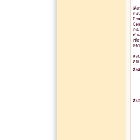
เดิ
ถนน
Pro
Cen
เหม
ทำเ
เชื
ลดร
สอบ
คุณ
สิ่
สิ่