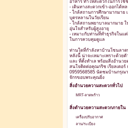
อาหาร ทำให้สะดวกในการใช้ช
- เดินทางสะดวกเข้า-ออกได้ห
- ใกล้สถานการศึกษามากมาย เห
บุตรหลานในวัยเรียน
- ใกล้สถานพยาบาลมากมาย ใน
อุ่นใจสำหรับผู้สูงอายุ
- เหมาะกับท่านที่ทำธุรกิจในแ
ในการควบคุมดูแล
ท่านใดที่กำลังหาบ้านโซนลาดพ
หลังนี้ น่าจะเหมาะเพราะด้วยต
และ ที่ตั้งทำเล พร้อมสิ่งอำน
สนใจติดต่อคุณกริช เรียลเตอร์ ก
0959568585 นัดชมบ้านกรุณา
จักรขอบพระคุณยิ่ง
สิ่งอำนวยความสะดวกทั่วไป
MRT-ลาดพร้าว
สิ่งดำนวยความสะดวกภายใน
เครื่องปรับอากาศ
ลาน/ระเบียง