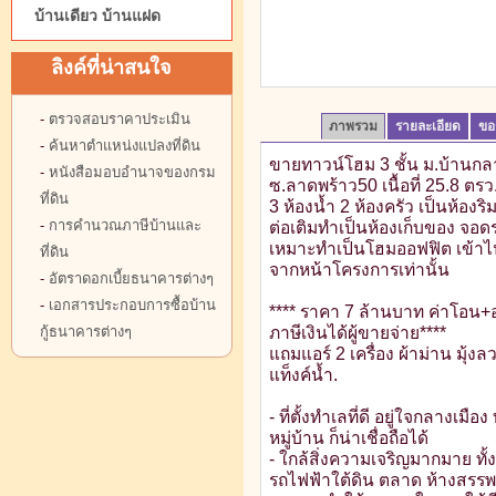
บ้านเดียว บ้านแฝด
ลิงค์ที่น่าสนใจ
-
ตรวจสอบราคาประเมิน
ภาพรวม
รายละเอียด
ขอ
-
ค้นหาตำแหน่งแปลงที่ดิน
ขายทาวน์โฮม 3 ชั้น ม.บ้านกล
-
หนังสือมอบอำนาจของกรม
ซ.ลาดพร้าว50 เนื้อที่ 25.8 ตรว
ที่ดิน
3 ห้องน้ำ 2 ห้องครัว เป็นห้องริ
-
การคำนวณภาษีบ้านและ
ต่อเติมทำเป็นห้องเก็บของ จอด
เหมาะทำเป็นโฮมออฟฟิต เข้าไ
ที่ดิน
จากหน้าโครงการเท่านั้น
-
อัตราดอกเบี้ยธนาคารต่างๆ
-
เอกสารประกอบการซื้อบ้าน
**** ราคา 7 ล้านบาท ค่าโอน+
กู้ธนาคารต่างๆ
ภาษีเงินได้ผู้ขายจ่าย****
แถมแอร์ 2 เครื่อง ผ้าม่าน มุ้งลว
แท็งค์น้ำ.
- ที่ตั้งทำเลที่ดี อยู่ใจกลางเมือง
หมู่บ้าน ก็น่าเชื่อถือได้
- ใกล้สิ่งความเจริญมากมาย ทั
รถไฟฟ้าใต้ดิน ตลาด ห้างสรรพส