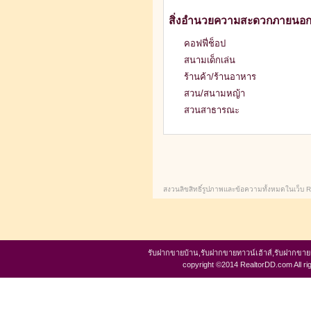
สิ่งอำนวยความสะดวกภายนอ
คอฟฟี่ช็อป
สนามเด็กเล่น
ร้านค้า/ร้านอาหาร
สวน/สนามหญ้า
สวนสาธารณะ
สงวนลิขสิทธิ์รูปภาพและข้อความทั้งหมดในเว็บ 
รับฝากขายบ้าน,รับฝากขายทาวน์เฮ้าส์,รับฝากขา
copyright ©2014 RealtorDD.com All ri