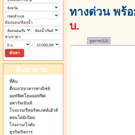
ทางด่วน พร้อม
บ.
ห้องนอน/ห้องน้ำ
ช่วงราคา
รูปภาพ
(12)
-
ค้นหาตาม
ประเภท
ที่ดิน
ตึกแถว/อาคารพาณิชย์
ออฟฟิศ/โฮมออฟฟิศ
อพาร์ทเม้นท์
โรงแรม/รีสอร์ท/เกสต์เฮ้าส์
คอนโดมิเนียม
โรงงาน/โกดัง
ธุรกิจ/กิจการ