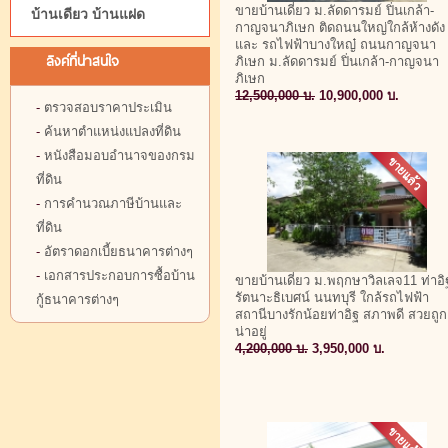
ขายบ้านเดี่ยว ม.ลัดดารมย์ ปิ่นเกล้า-
บ้านเดียว บ้านแฝด
กาญจนาภิเษก ติดถนนใหญ่ใกล้ห้างดัง
และ รถไฟฟ้าบางใหญ๋ ถนนกาญจนา
ลิงค์ที่น่าสนใจ
ภิเษก ม.ลัดดารมย์ ปิ่นเกล้า-กาญจนา
ภิเษก
12,500,000 บ.
10,900,000 บ.
-
ตรวจสอบราคาประเมิน
-
ค้นหาตำแหน่งแปลงที่ดิน
-
หนังสือมอบอำนาจของกรม
ที่ดิน
-
การคำนวณภาษีบ้านและ
ที่ดิน
-
อัตราดอกเบี้ยธนาคารต่างๆ
-
เอกสารประกอบการซื้อบ้าน
ขายบ้านเดี่ยว ม.พฤกษาวิลเลจ11 ท่าอิ
รัตนาะธิเบศน์ นนทบุรี ใกล้รถไฟฟ้า
กู้ธนาคารต่างๆ
สถานีบางรักน้อยท่าอิฐ สภาพดี สวยถูก
น่าอยู่
4,200,000 บ.
3,950,000 บ.