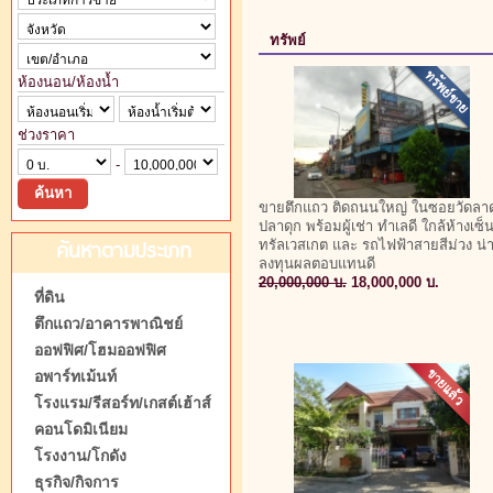
ทรัพย์
ห้องนอน/ห้องน้ำ
ช่วงราคา
-
ขายตึกแถว ติดถนนใหญ่ ในซอยวัดลา
ปลาดุก พร้อมผู้เช่า ทำเลดี ใกล้ห้างเซ็
ค้นหาตามประเภท
ทรัลเวสเกต และ รถไฟฟ้าสายสีม่วง น่
ลงทุนผลตอบแทนดี
20,000,000 บ.
18,000,000 บ.
ที่ดิน
ตึกแถว/อาคารพาณิชย์
ออฟฟิศ/โฮมออฟฟิศ
อพาร์ทเม้นท์
โรงแรม/รีสอร์ท/เกสต์เฮ้าส์
คอนโดมิเนียม
โรงงาน/โกดัง
ธุรกิจ/กิจการ