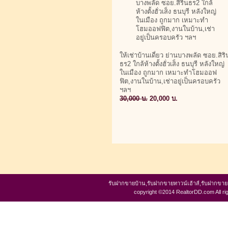
ให้เช่าบ้านเดี่ยว ย่านบางพลัด ซอย.สิริ
ธร2 ใกล้ห้างตั้งฮั่วเส็ง ธนบุรี หลังใหญ่
ในเมือง ถูกมาก เหมาะทำโฮมออฟ
ฟิต,งานในบ้าน,เช่าอยู่เป็นครอบครัว
ฯลฯ
30,000 บ.
20,000 บ.
รับฝากขายบ้าน,รับฝากขายทาวน์เฮ้าส์,รับฝากขา
copyright ©2014 RealtorDD.com All ri