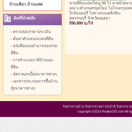
ขายที่ดินแปลงใหญ่ 99 ไร่ ลาดบัวหลว
บ้านเดียว บ้านแฝด
เหมาะทำเกษตรยุคใหม่ ไม่ไกลกรุงเท
ใกล้นนทบุรี ไปทางถนนตลิ่งชัน-
ลิงค์ที่น่าสนใจ
สุพรรณบุรี จังหวัดอยุธยา
550,000 บ./ไร่
-
ตรวจสอบราคาประเมิน
-
ค้นหาตำแหน่งแปลงที่ดิน
-
หนังสือมอบอำนาจของกรม
ที่ดิน
-
การคำนวณภาษีบ้านและ
ที่ดิน
-
อัตราดอกเบี้ยธนาคารต่างๆ
-
เอกสารประกอบการซื้อบ้าน
กู้ธนาคารต่างๆ
รับฝากขายบ้าน,รับฝากขายทาวน์เฮ้าส์,รับฝากขา
copyright ©2014 RealtorDD.com All ri