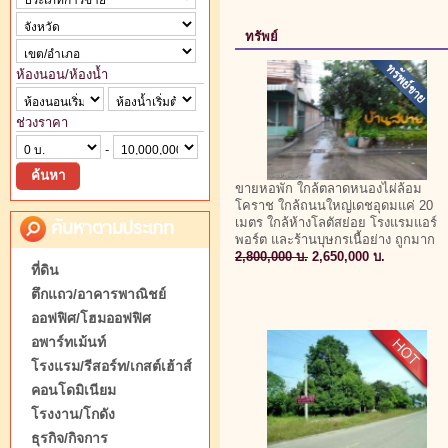
ทรัพย์
ห้องนอน/ห้องน้ำ
ช่วงราคา
-
ขายหอพัก ใกล้ตลาดหนองไผ่ล้อม
โคราช ใกล้ถนนใหญ่เดชอุดมแค่ 20
ค้นหาตามประเภท
เมตร ใกล้ห้างโลตัสย่อย โรงแรมแอร์
พอร์ต และร้านบุษกรเนื้อย่าง ถูกมาก
2,800,000 บ.
2,650,000 บ.
ที่ดิน
ตึกแถว/อาคารพาณิชย์
ออฟฟิศ/โฮมออฟฟิศ
อพาร์ทเม้นท์
โรงแรม/รีสอร์ท/เกสต์เฮ้าส์
คอนโดมิเนียม
โรงงาน/โกดัง
ธุรกิจ/กิจการ